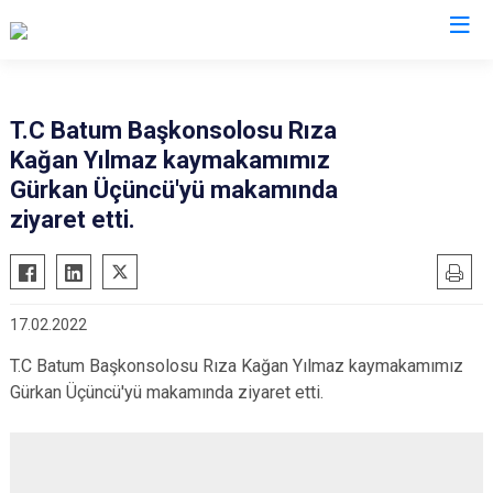
Artvin
T.C Batum Başkonsolosu Rıza
Kağan Yılmaz kaymakamımız
Ardanuç
Gürkan Üçüncü'yü makamında
Arhavi
ziyaret etti.
Borçka
Hopa
Murgul
17.02.2022
Şavşat
T.C Batum Başkonsolosu Rıza Kağan Yılmaz kaymakamımız
Yusufeli
Gürkan Üçüncü'yü makamında ziyaret etti.
Kemalpaşa