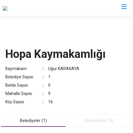
Artvin
Ardanuç
Hopa Kaymakamlığı
Arhavi
Borçka
Kaymakam
:
Uğur KARAKAYA
Hopa
Belediye Sayısı
:
1
Murgul
Belde Sayısı
:
0
Şavşat
Mahalle Sayısı
:
9
Yusufeli
Köy Sayısı
:
16
Kemalpaşa
Belediyeler (1)
Muhtarliklar (9)