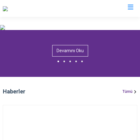
Artvin
Ardanuç
Devamını Oku
Arhavi
Borçka
Hopa
Murgul
Haberler
Tümü
Şavşat
Yusufeli
Kemalpaşa