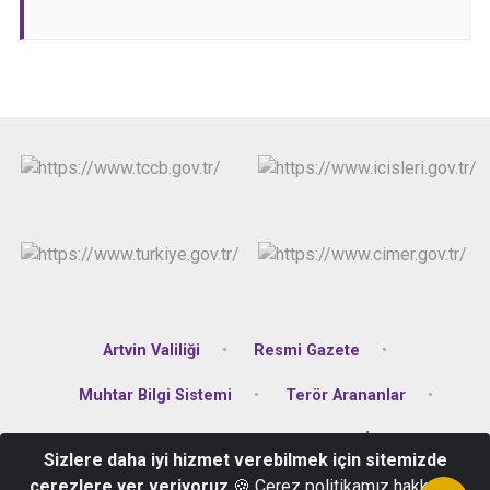
Artvin Valiliği
Resmi Gazete
Muhtar Bilgi Sistemi
Terör Arananlar
Sıfır Atık Projesi
Açık Kapı
İlan Portalı
Sizlere daha iyi hizmet verebilmek için sitemizde
çerezlere yer veriyoruz
🍪 Çerez politikamız hakkında